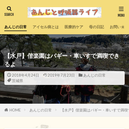
あんじの日常
アイセル病とは
医療的ケア
母の日記
お問い合わ
【水戸】偕楽園はバギー・車いすで満喫でき
るよ
2018年4月24日
2019年7月23日
あんじの日常
茨城県
HOME
あんじの日常
【水戸】偕楽園はバギー・車いすで満喫