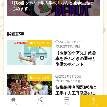
呼吸器っ子の中学入学式！なんと通学生活は
じめます。
関連記事
2019年11月28日
あんじの日常
2020年9月8日
【医療的ケア児】救急
車を呼ぶときの通報と
準備のポイント
2018年5月30日
あんじの日常
2019年7月23日
待機保護者問題解消に
王手！人工呼吸器のこ
どもの自立が実現！？
ホーム
シェア
メニュー
TOPへ