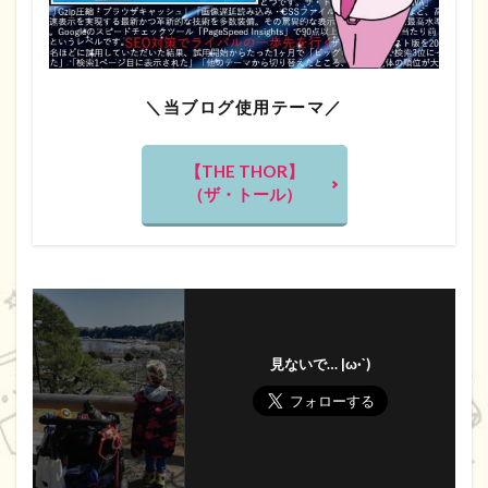
＼当ブログ使用テーマ／
【THE THOR】
（ザ・トール）
見ないで… |ω·`)