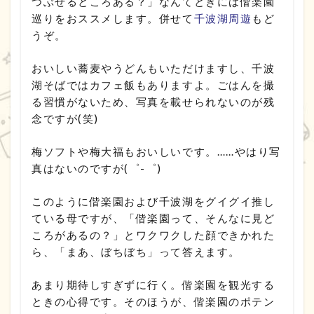
つぶせるところある？」なんてときには偕楽園
巡りをおススメします。併せて
千波湖周遊
もど
うぞ。
おいしい蕎麦やうどんもいただけますし、千波
湖そばではカフェ飯もありますよ。ごはんを撮
る習慣がないため、写真を載せられないのが残
念ですが(笑)
梅ソフトや梅大福もおいしいです。……やはり写
真はないのですが(゜-゜)
このように偕楽園および千波湖をグイグイ推し
ている母ですが、「偕楽園って、そんなに見ど
ころがあるの？」とワクワクした顔できかれた
ら、「まあ、ぼちぼち」って答えます。
あまり期待しすぎずに行く。偕楽園を観光する
ときの心得です。そのほうが、偕楽園のポテン