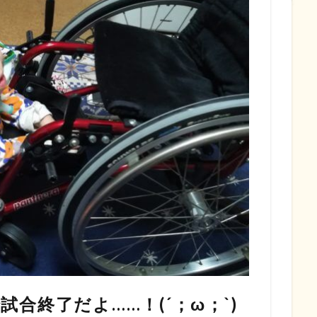
合終了だよ……！(´；ω；`)