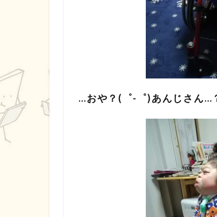
…おや？(゜-゜)あんじさん…