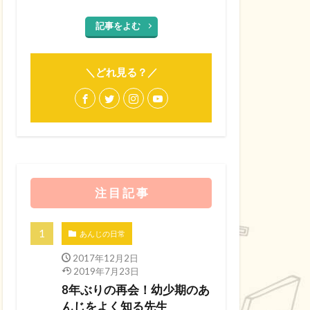
記事をよむ
＼どれ見る？／
注 目 記 事
あんじの日常
2017年12月2日
2019年7月23日
8年ぶりの再会！幼少期のあ
んじをよく知る先生