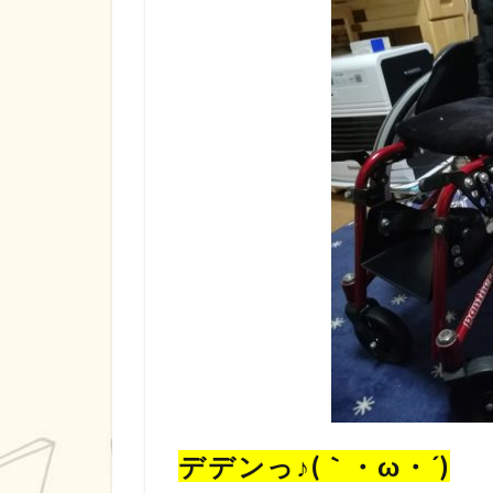
デデンっ♪(｀・ω・´)