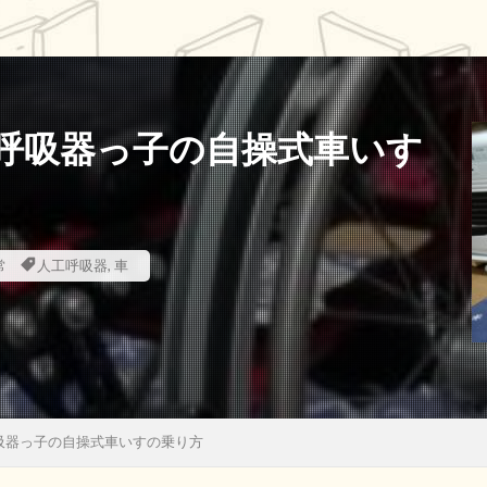
呼吸器っ子の自操式車いす
常
人工呼吸器
,
車
吸器っ子の自操式車いすの乗り方