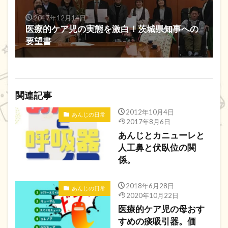
2017年12月14日
医療的ケア児の実態を激白！茨城県知事への
要望書
関連記事
2012年10月4日
あんじの日常
2017年8月6日
あんじとカニューレと
人工鼻と伏臥位の関
係。
2018年6月28日
あんじの日常
2020年10月22日
医療的ケア児の母おす
すめの痰吸引器。価