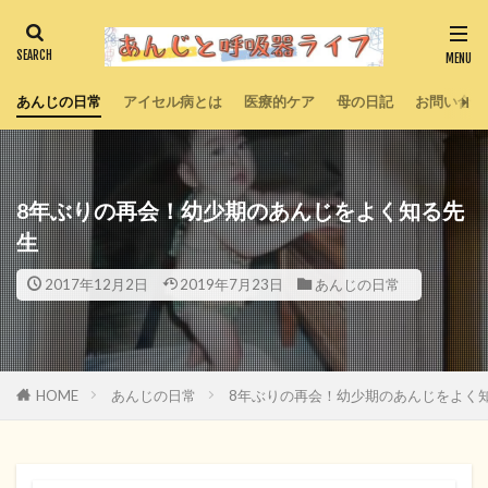
あんじの日常
アイセル病とは
医療的ケア
母の日記
お問い合わ
8年ぶりの再会！幼少期のあんじをよく知る先
生
2017年12月2日
2019年7月23日
あんじの日常
HOME
あんじの日常
8年ぶりの再会！幼少期のあんじをよく