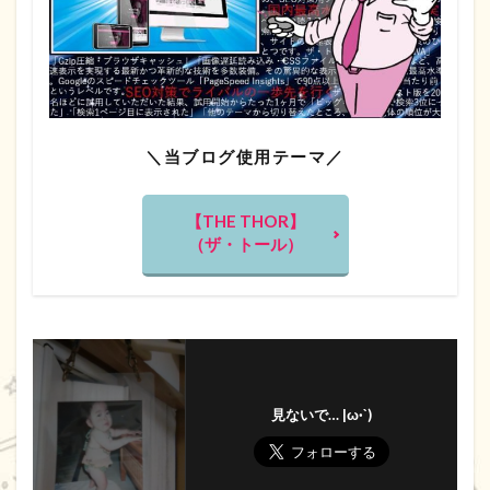
＼当ブログ使用テーマ／
【THE THOR】
（ザ・トール）
見ないで… |ω·`)