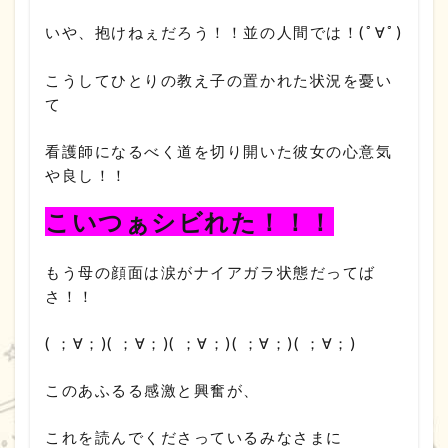
いや、抱けねぇだろう！！並の人間では！(ﾟ∀ﾟ)
こうしてひとりの教え子の置かれた状況を憂い
て
看護師になるべく道を切り開いた彼女の心意気
や良し！！
こいつぁシビれた！！！
もう母の顔面は涙がナイアガラ状態だってば
さ！！
( ；∀；)( ；∀；)( ；∀；)( ；∀；)( ；∀；)
このあふるる感激と興奮が、
これを読んでくださっているみなさまに