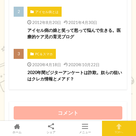
アイセル病とは
2012年8月20日
2021年4月30日
アイセル病の娘と笑って怒って悩んで生きる。医
療的ケア児の育児ブログ
PC＆スマホ
2020年4月18日
2020年10月22日
2020年間ビジターアンケートは詐欺。奴らの狙い
はクレカ情報とメアド？
コメント
ホーム
シェア
メニュー
TOPへ
あんじを見守ってくださってありがとうございました。