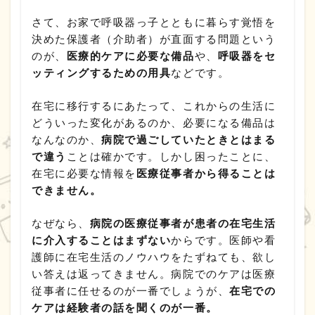
さて、お家で呼吸器っ子とともに暮らす覚悟を
決めた保護者（介助者）が直面する問題という
のが、
医療的ケアに必要な備品
や、
呼吸器をセ
ッティングするための用具
などです。
在宅に移行するにあたって、これからの生活に
どういった変化があるのか、必要になる備品は
なんなのか、
病院で過ごしていたときとはまる
で違う
ことは確かです。しかし困ったことに、
在宅に必要な情報を
医療従事者から得ることは
できません。
なぜなら、
病院の医療従事者が患者の在宅生活
に介入することはまずない
からです。医師や看
護師に在宅生活のノウハウをたずねても、欲し
い答えは返ってきません。病院でのケアは医療
従事者に任せるのが一番でしょうが、
在宅での
ケアは経験者の話を聞くのが一番。