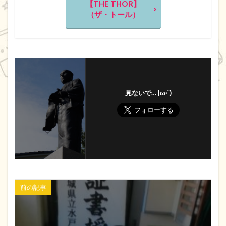
【THE THOR】
（ザ・トール）
見ないで… |ω·`)
前の記事