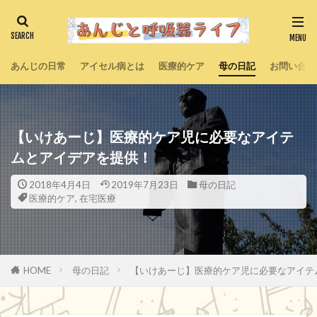
あんじの日常
アイセル病とは
医療的ケア
母の日記
お問い合わ
【いけあーじ】医療的ケア児に必要なアイテ
ムとアイデアを提供！
2018年4月4日
2019年7月23日
母の日記
医療的ケア
,
在宅医療
HOME
母の日記
【いけあーじ】医療的ケア児に必要なアイテ