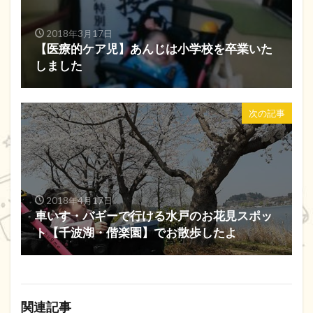
2018年3月17日
【医療的ケア児】あんじは小学校を卒業いた
しました
次の記事
2018年4月17日
車いす・バギーで行ける水戸のお花見スポッ
ト【千波湖・偕楽園】でお散歩したよ
関連記事