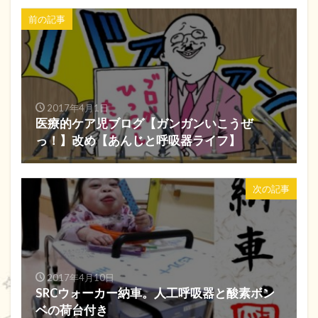
前の記事
2017年4月1日
医療的ケア児ブログ【ガンガンいこうぜ
っ！】改め【あんじと呼吸器ライフ】
次の記事
2017年4月10日
SRCウォーカー納車。人工呼吸器と酸素ボン
ベの荷台付き