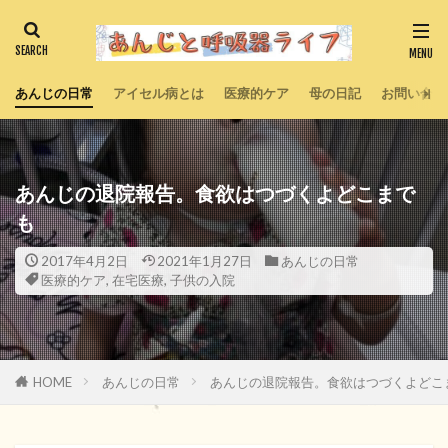
あんじの日常
アイセル病とは
医療的ケア
母の日記
お問い合わ
あんじの退院報告。食欲はつづくよどこまで
も
2017年4月2日
2021年1月27日
あんじの日常
医療的ケア
,
在宅医療
,
子供の入院
HOME
あんじの日常
あんじの退院報告。食欲はつづくよどこ