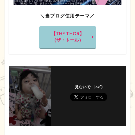
＼当ブログ使用テーマ／
【THE THOR】
（ザ・トール）
見ないで… |ω·`)