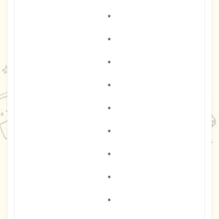
＊
＊
＊
＊
＊
＊
＊
＊
＊